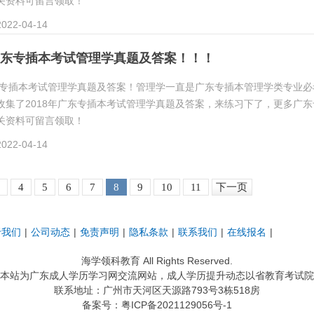
关资料可留言领取！
22-04-14
年广东专插本考试管理学真题及答案！！！
广东专插本考试管理学真题及答案！管理学一直是广东专插本管理学类专业必
收集了2018年广东专插本考试管理学真题及答案，来练习下了，更多广东
关资料可留言领取！
22-04-14
4
5
6
7
8
9
10
11
下一页
于我们
|
公司动态
|
免责声明
|
隐私条款
|
联系我们
|
在线报名
|
海学领科教育
All Rights Reserved.
本站为广东成人学历学习网交流网站，成人学历提升动态以省教育考试院
联系地址：广州市天河区天源路793号3栋518房
备案号：
粤ICP备2021129056号-1