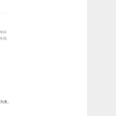
考科
专插
为准。